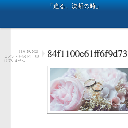
「迫る、決断の時」
84f1100e61ff6f9d7
11月 29, 2021
84f1100e61ff6f9d73c8ae0d45df8538-
コメントを受け付
1
けていません
は