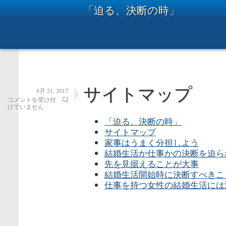
「迫る、決断の時」
サイトマップ
8月 21, 2017
サ
コメントを受け付
イ
けていません
ト
「迫る、決断の時」
マ
ッ
サイトマップ
プ
家事はうまく分担しよう
は
結婚生活か仕事かの決断を迫ら
先を見据えることが大事
結婚生活開始時に決断すべきこ
仕事を持つ女性の結婚生活には