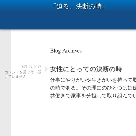
「迫る、決断の時」
Blog Archives
8月 13, 2017
女性にとっての決断の時
女
コメントを受け付
性
けていません
仕事にやりがいや生きがいを持って
に
と
の時である。その理由のひとつは妊
っ
て
共働きで家事を分担して取り組んでい
の
決
断
の
時
は